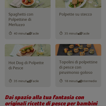
Spaghetti con
Polpette su stecco
Polpettine di
Merluzzo
40 minuti
Facile
35 minuti
Facile
Topolini di polpettine
Hot Dog di Polpette
di pesce con
di Pesce
pinzimonio goloso
35 minuti
Facile
18 minuti
Intermedio
Dai spazio alla tua fantasia con
originali ricette di pesce per bambini