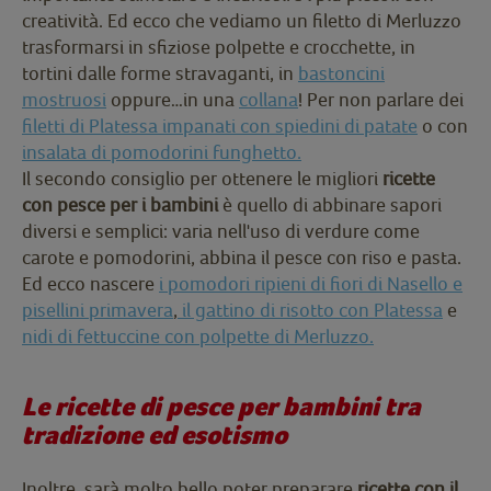
creatività. Ed ecco che vediamo un filetto di Merluzzo
trasformarsi in sfiziose polpette e crocchette, in
tortini dalle forme stravaganti, in
bastoncini
mostruosi
oppure…in una
collana
! Per non parlare dei
filetti di Platessa impanati con spiedini di patate
o con
insalata di pomodorini funghetto.
Il secondo consiglio per ottenere le migliori
ricette
con pesce per i bambini
è quello di abbinare sapori
diversi e semplici: varia nell'uso di verdure come
carote e pomodorini, abbina il pesce con riso e pasta.
Ed ecco nascere
i pomodori ripieni di fiori di Nasello e
pisellini primavera
,
il gattino di risotto con Platessa
e
nidi di fettuccine con polpette di Merluzzo.
Le ricette di pesce per bambini tra
tradizione ed esotismo
Inoltre, sarà molto bello poter preparare
ricette con il