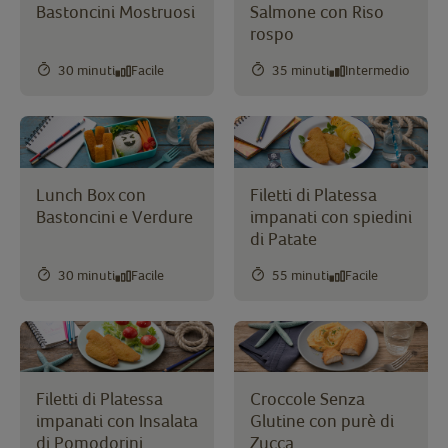
Bastoncini Mostruosi
Salmone con Riso
rospo
30 minuti
Facile
35 minuti
Intermedio
Lunch Box con
Filetti di Platessa
Bastoncini e Verdure
impanati con spiedini
di Patate
30 minuti
Facile
55 minuti
Facile
Filetti di Platessa
Croccole Senza
impanati con Insalata
Glutine con purè di
di Pomodorini
Zucca