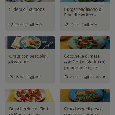
Sliders di Salmone
Burger pagliaccio di
Fiori di Merluzzo
25 minuti
Facile
25 minuti
Facile
Orata con pesciolini
Coccinelle di mare
di verdure
con Fiori di Merluzzo,
pomodori e olive
35 minuti
Facile
23 minuti
Intermedio
Bruschettine di Fiori
Crocchette di pesce
di Merluzzo con
con mais, carote e