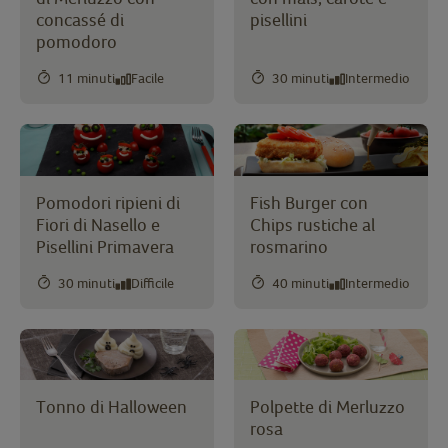
concassé di
pisellini
pomodoro
11 minuti
Facile
30 minuti
Intermedio
Pomodori ripieni di
Fish Burger con
Fiori di Nasello e
Chips rustiche al
Pisellini Primavera
rosmarino
30 minuti
Difficile
40 minuti
Intermedio
Tonno di Halloween
Polpette di Merluzzo
rosa