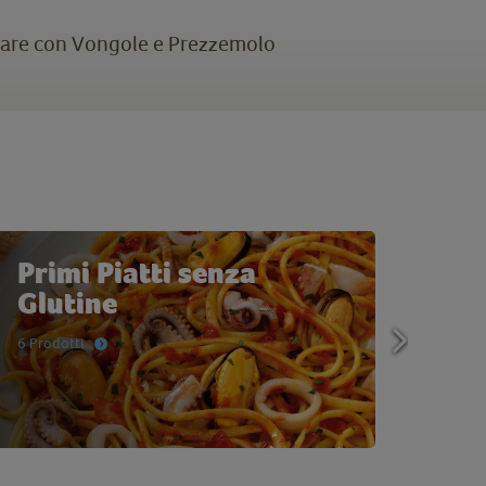
Mare con Vongole e Prezzemolo
Primi Piatti senza
Nov
Glutine
18 Pro
6 Prodotti