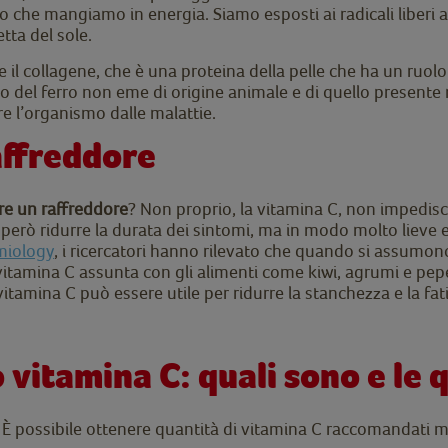
 che mangiamo in energia. Siamo esposti ai radicali liberi a
tta del sole.
il collagene, che è una proteina della pelle che ha un ruolo s
o del ferro non eme di origine animale e di quello presente n
e l’organismo dalle malattie.
affreddore
re un raffreddore
? Non proprio, la vitamina C, non impedis
ò però ridurre la durata dei sintomi, ma in modo molto lieve 
emiology
, i ricercatori hanno rilevato che quando si assumono
 vitamina C assunta con gli alimenti come kiwi, agrumi e pep
itamina C può essere utile per ridurre la stanchezza e la fat
 vitamina C: quali sono e le
. È possibile ottenere quantità di vitamina C raccomandati ma