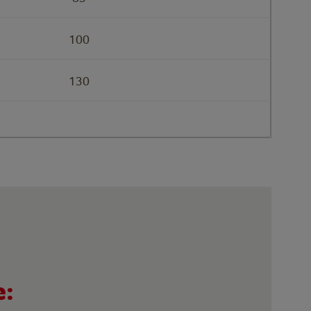
100
130
e: