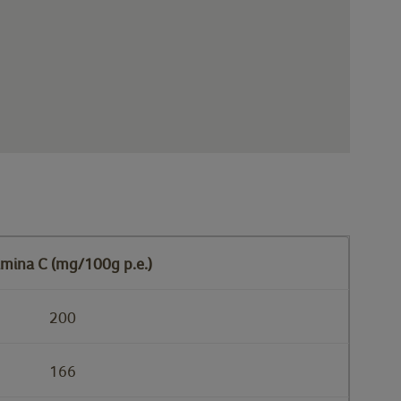
amina C (mg/100g p.e.)
200
166