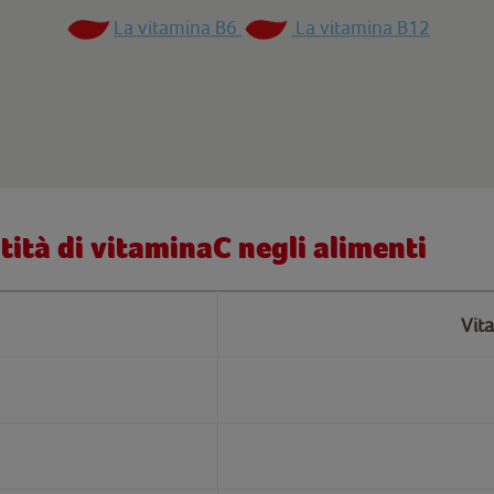
La vitamina B6
La vitamina B12
tità di vitaminaC negli alimenti
Vit