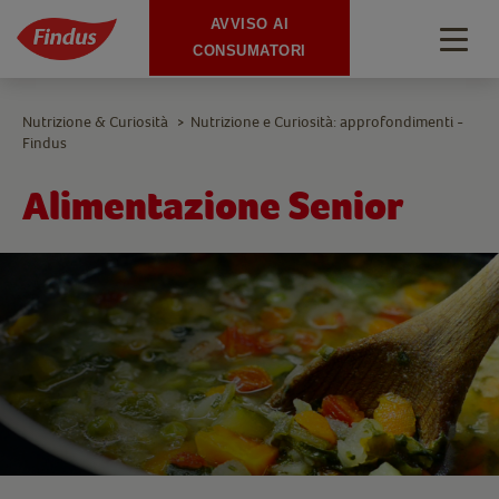
AVVISO AI
Togg
CONSUMATORI
navig
Nutrizione & Curiosità
Nutrizione e Curiosità: approfondimenti -
>
Findus
Alimentazione Senior