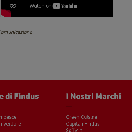
 Comunicazione
e di Findus
I Nostri Marchi
on pesce
Green Cuisine
on verdure
Capitan Findus
Sofficini