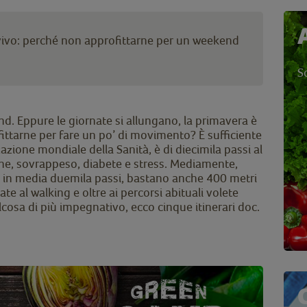
 vivo: perché non approfittarne per un weekend
S
nd. Eppure le giornate si allungano, la primavera è
ofittarne per fare un po’ di movimento? È sufficiente
zazione mondiale della Sanità, è di diecimila passi al
one, sovrappeso, diabete e stress. Mediamente,
o in media duemila passi, bastano anche 400 metri
ate al walking e oltre ai percorsi abituali volete
lcosa di più impegnativo, ecco cinque itinerari doc.