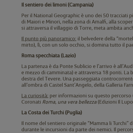
Il sentiero dei limoni (Campania)
Per il National Geographic è uno dei 50 tracciati p
di Maiori e Minori, nella zona di Amalfi, alla scop
si attraversa il villaggio di Torre, meta ambita anc
Il punto più panoramico:
il belvedere della “mortell
mirto), lì, con un solo occhio, si domina tutto il p
Roma specchiata (Lazio)
La partenza è da Ponte Sublicio e l’arrivo è all’Audi
e mezzo di camminata) e attraversa 18 ponti. La be
destra del Tevere. Una passeggiata controcorrente 
all’ombra di Castel Sant’Angelo, della Galleria Far
La curiosità:
per informazioni su questo percorso (s
Coronati
Roma, una vera bellezza
(Edizioni Il Lupo
La Costa dei Turchi (Puglia)
Il nome del sentiero originale “Mamma li Turchi” d
durante le incursioni da parte dei nemici. Il percor