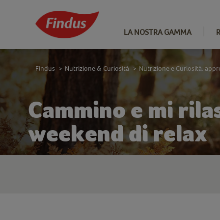
LA NOSTRA GAMMA
Findus
Nutrizione & Curiosità
Nutrizione e Curiosità: app
>
>
Cammino e mi rilass
weekend di relax