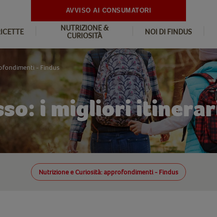
AVVISO AI CONSUMATORI
NUTRIZIONE &
RICETTE
NOI DI FINDUS
CURIOSITÀ
rofondimenti - Findus
o: i migliori itinerar
Nutrizione e Curiosità: approfondimenti - Findus