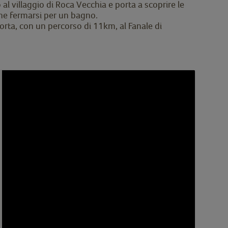
al villaggio di Roca Vecchia e porta a scoprire le
nche fermarsi per un bagno.
orta, con un percorso di 11km, al Fanale di