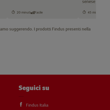
senese
20 minuti
Facile
45 minuti
In
 stiamo suggerendo. I prodotti Findus presenti nella
Seguici su
Findus Italia