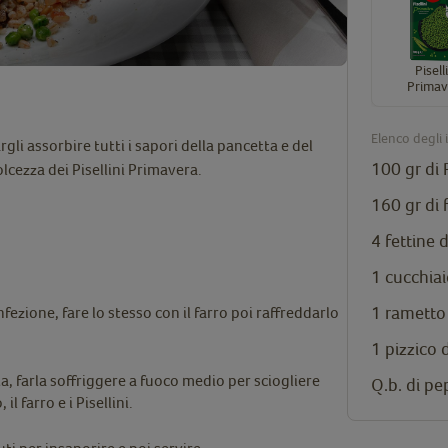
Pisell
Primav
Elenco degli 
rgli assorbire tutti i sapori della pancetta e del
100 gr di
cezza dei Pisellini Primavera.
160 gr di 
4 fettine 
1 cucchiai
1 rametto
fezione, fare lo stesso con il farro poi raffreddarlo
1 pizzico d
ta, farla soffriggere a fuoco medio per sciogliere
Q.b. di pe
l farro e i Pisellini.