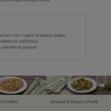
ti per insaporire e poi servire.
posano con i sapori di questo piatto.
llotto in soffrittura.
e, persino la quinoa!.
 Pisellini
Insalata di Bulgur e Piselli