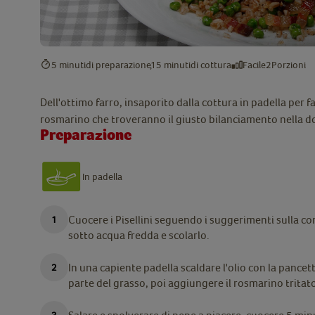
5 minuti
di preparazione
15 minuti
di cottura
Facile
2
Porzioni
Dell'ottimo farro, insaporito dalla cottura in padella per fa
rosmarino che troveranno il giusto bilanciamento nella dol
Preparazione
In padella
Cuocere i Pisellini seguendo i suggerimenti sulla con
sotto acqua fredda e scolarlo.
In una capiente padella scaldare l'olio con la pancet
parte del grasso, poi aggiungere il rosmarino tritato, i