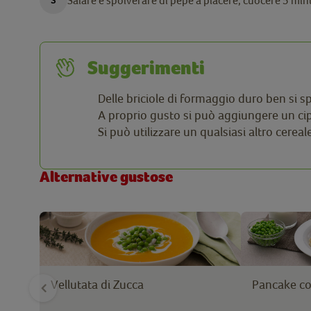
Salare e spolverare di pepe a piacere, cuocere 5 minu
Suggerimenti
Delle briciole di formaggio duro ben si s
A proprio gusto si può aggiungere un cipo
Si può utilizzare un qualsiasi altro cereal
Alternative gustose
Vellutata di Zucca
Pancake con