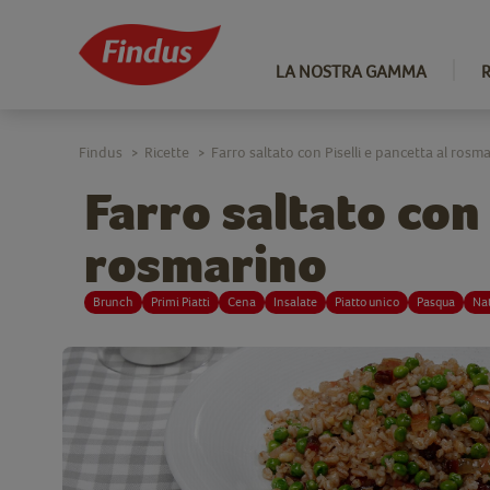
LA NOSTRA GAMMA
Findus
Ricette
Farro saltato con Piselli e pancetta al rosm
>
>
Farro saltato con 
rosmarino
Brunch
Primi Piatti
Cena
Insalate
Piatto unico
Pasqua
Na