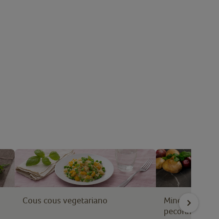
Cous cous vegetariano
Minestrone Tr
pecorino e pros