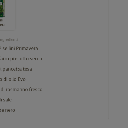
ini
era
ingredienti
Pisellini Primavera
farro precotto secco
di pancetta tesa
o di olio Evo
 di rosmarino fresco
i sale
pe nero