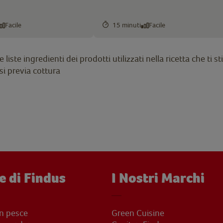
Facile
15 minuti
Facile
liste ingredienti dei prodotti utilizzati nella ricetta che ti
i previa cottura
e di Findus
I Nostri Marchi
on pesce
Green Cuisine