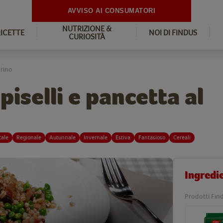
AVVISO AI CONSUMATORI
NUTRIZIONE &
RICETTE
NOI DI FINDUS
CURIOSITÀ
arino
piselli e pancetta al
tale
Regionale
Autunnale
Invernale
Estiva
Fantasioso
Cereali
Ingredi
Prodotti Find