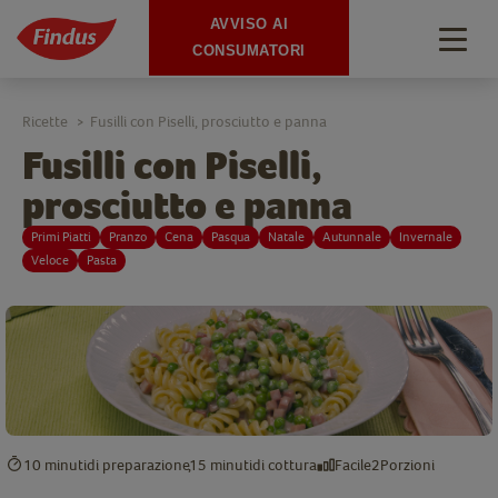
AVVISO AI
Togg
CONSUMATORI
navig
Ricette
Fusilli con Piselli, prosciutto e panna
>
Fusilli con Piselli,
prosciutto e panna
Primi Piatti
Pranzo
Cena
Pasqua
Natale
Autunnale
Invernale
Veloce
Pasta
10 minuti
di preparazione
15 minuti
di cottura
Facile
2
Porzioni