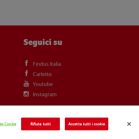
Seguici su
Findus Italia
Carletto
Youtube
Instagram
ei Cookie
Rifiuta tutti
Accetta tutti i cookie
COOKIE POLICY
INFO LEGALI
NOMAD FOODS