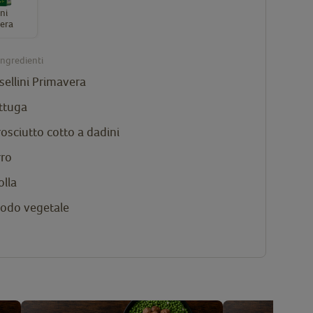
ini
era
ingredienti
sellini Primavera
attuga
osciutto cotto a dadini
rro
olla
rodo vegetale