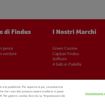
e di Findus
I Nostri Marchi
on pesce
Green Cuisine
on verdure
Capitan Findus
Sofficini
4 Salti in Padella
i e la pubblicità. Per saperne di più, consultare la
he che i suoi dati possano essere trasferiti in paesi
Impostazione d
. Per gestire i cookie, fare clic su "Impostazioni dei
IT07015700961
CONTATTACI
INFORMATIVA PRIVACY
SITEMAP