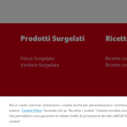
Prodotti Surgelati
Ricett
Pesce Surgelato
Ricette c
Verdure Surgelate
Ricette c
Noi e i nostri partner utilizziamo i cookie anche per personalizzare i contenut
nostra
Cookie Policy
. Facendo clic su "Accetta i cookie", l'utente accetta anc
che potrebbero non garantire lo stesso livello di protezione dei dati dell'UE/UK
COPYRIGHT FINDUS 2025 C.F. E P.I. N. 
cookie".