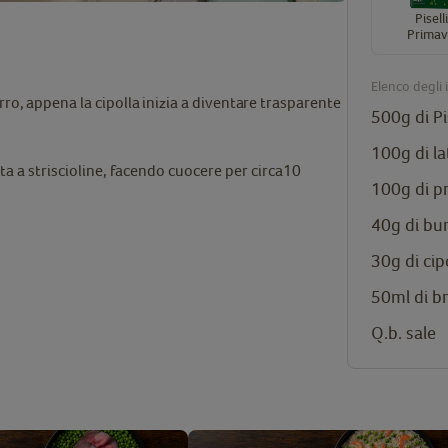
Pisell
Primav
Elenco degli 
rro,
appena
la
cipolla
inizia
a
diventare trasparente
500g di
Pi
100g di l
iata a striscioline, facendo cuocere per circa
10
100g di pr
40g di bu
30g di cip
50ml di b
Q.b. sale