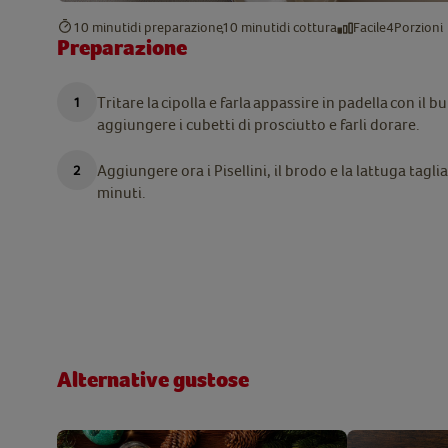
10 minuti
di preparazione
10 minuti
di cottura
Facile
4
Porzioni
Preparazione
Tritare
la
cipolla
e
farla
appassire
in
padella
con
il
bu
aggiungere i cubetti di prosciutto e farli dorare.
Aggiungere
ora i Pisellini, il brodo e la lattuga tagl
minuti.
Alternative gustose