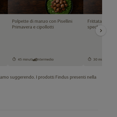
Polpette di manzo con Pisellini
Frittata con Pi
Primavera e cipollotti
speck
45 minuti
Intermedio
30 minuti
Fac
 stiamo suggerendo. I prodotti Findus presenti nella