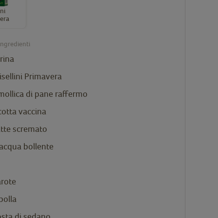
ini
era
ingredienti
arina
isellini Primavera
mollica di pane raffermo
icotta vaccina
atte scremato
 acqua bollente
arote
polla
osta di sedano