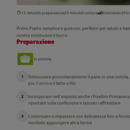
15 minuti
di preparazione
10 minuti
di cottura
Intermedio
2
Por
Primo Piatto semplice e gustoso, perfetto per adulti e bamb
ricotta sostituisce il burro.
Preparazione
In pentola
Sminuzzare grossolanamente il pane in una ciotola, a
poi l’uovo e il latte a filo
Incorporare nell’impasto anche i Pisellini Primave
riportate sulla confezione e lasciati raffreddare
Continuare a impastare con delicatezza fino a form
morbido aggiungere altra farina