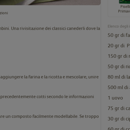
Pisell
Primav
zioni
Elenco degli 
ini. Una rivisitazione dei classici canederli dove la
50 gr di f
20 gr di
P
150 gr di 
50 gr di r
80 ml di l
ggiungere la farina e la ricotta e mescolare; unire
500 ml di
ra precedentemente cotti secondo le informazioni
1 uovo
75 gr di c
are un composto facilmente modellabile. Se troppo
30 gr di ci
60 gr di c