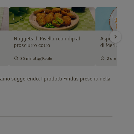
Nuggets di Pisellini con dip al
Aspic di verdur
prosciutto cotto
di Merluzzo
35 minuti
Facile
2 ore 5 minuti
 stiamo suggerendo. I prodotti Findus presenti nella