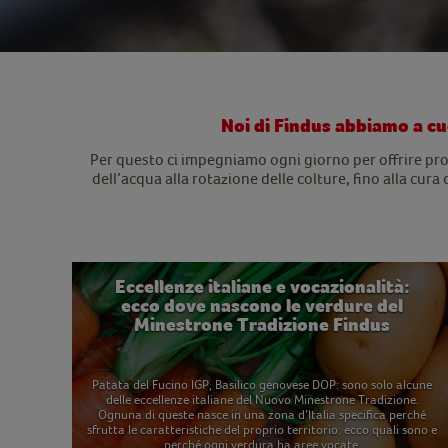
Noi di Findus abbiamo a cuor
Per questo ci impegniamo ogni giorno per offrire pro
dell’acqua alla rotazione delle colture, fino alla cura
Eccellenze italiane e vocazionalità:
ecco dove nascono le verdure del
Minestrone Tradizione Findus
Patata del Fucino IGP, Basilico genovese DOP: sono solo alcune
delle eccellenze italiane del Nuovo Minestrone Tradizione.
Ognuna di queste nasce in una zona d’Italia specifica perché
sfrutta le caratteristiche del proprio territorio: ecco quali sono e
perché ogni verdura ha aree vocate.