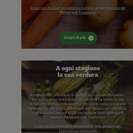
Scopri qui da dove provengono tutte le verdure italiane del
Minestrone Tradizione
Scopri di più
A ogni stagione
la sua verdura
Il rispetto del calendario di madre natura è uno dei pilastri
dell’agricoltura sostenibile: ogni verdura ha infatti la sua
stagione di semina e di raccolta che vale la pena conoscere.
Dalle carote alla zucca, dal sedano agli spinaci, un calendario
che raccoglie i periodi giusti per ognuna delle tipologie di
vegetali del Minestrone Tradizione.
Scopri qui il valore della stagionalità delle verdure per
l'agricoltura sostenibile