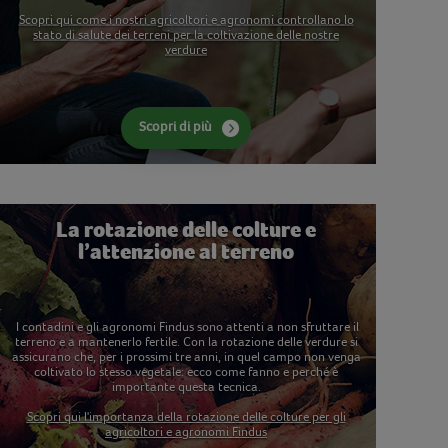
Scopri qui come i nostri agricoltori e agronomi controllano lo
stato di salute dei terreni per la coltivazione delle nostre
verdure
Scopri di più
La rotazione delle colture e
l’attenzione al terreno
I contadini e gli agronomi Findus sono attenti a non sfruttare il
terreno e a mantenerlo fertile. Con la rotazione delle verdure si
assicurano che, per i prossimi tre anni, in quel campo non venga
coltivato lo stesso vegetale: ecco come fanno e perché è
importante questa tecnica.
Scopri qui l'importanza della rotazione delle colture per gli
agricoltori e agronomi Findus