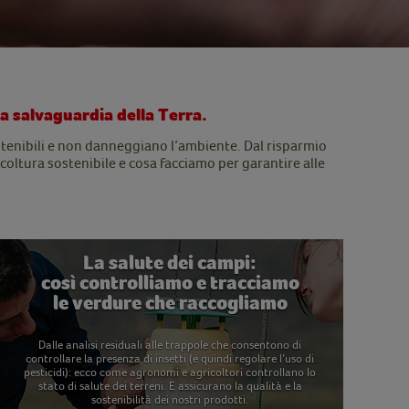
 la salvaguardia della Terra.
stenibili e non danneggiano l’ambiente. Dal risparmio
ricoltura sostenibile e cosa facciamo per garantire alle
La salute dei campi:
così controlliamo e tracciamo
le verdure che raccogliamo
Dalle analisi residuali alle trappole che consentono di
controllare la presenza di insetti (e quindi regolare l’uso di
pesticidi): ecco come agronomi e agricoltori controllano lo
stato di salute dei terreni. E assicurano la qualità e la
sostenibilità dei nostri prodotti.