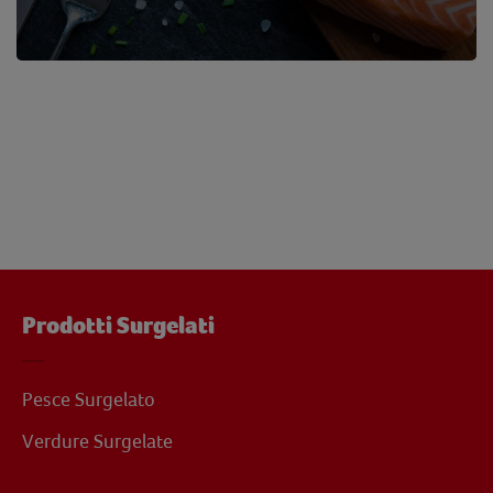
Prodotti Surgelati
Pesce Surgelato
Verdure Surgelate