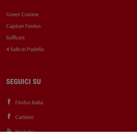
Green Cuisine
Capitan Findus
Sofficini
4 Salti in Padella
SEGUICI SU
Findus Italia
Carletto
Youtube