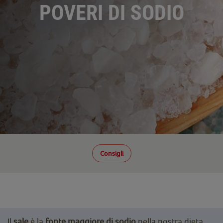
POVERI DI SODIO
Consigli
Il
sale
è la
fonte maggiore di sodio
nella nostra dieta,