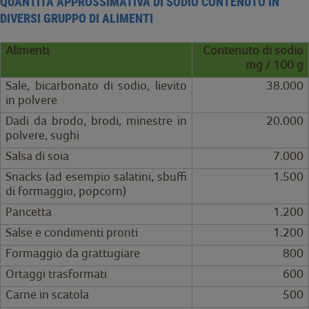
QUANTITÀ APPROSSIMATIVA DI SODIO CONTENUTO IN
DIVERSI GRUPPO DI ALIMENTI
Alimenti
Contenuto di sodio
mg / 100 g
Sale, bicarbonato di sodio, lievito
38.000
in polvere
Dadi da brodo, brodi, minestre in
20.000
polvere, sughi
Salsa di soia
7.000
Snacks (ad esempio salatini, sbuffi
1.500
di formaggio, popcorn)
Pancetta
1.200
Salse e condimenti pronti
1.200
Formaggio da grattugiare
800
Ortaggi trasformati
600
Carne in scatola
500