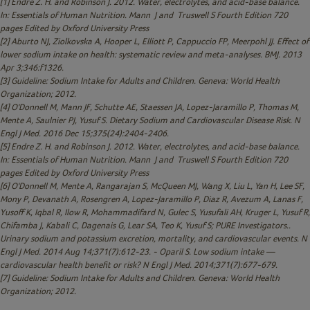
[1] Endre Z. H. and Robinson J. 2012. Water, electrolytes, and acid-base balance.
In: Essentials of Human Nutrition. Mann J and Truswell S Fourth Edition 720
pages Edited by Oxford University Press
[2] Aburto NJ, Ziolkovska A, Hooper L, Elliott P, Cappuccio FP, Meerpohl JJ. Effect of
lower sodium intake on health: systematic review and meta-analyses. BMJ. 2013
Apr 3;346:f1326.
[3] Guideline: Sodium Intake for Adults and Children. Geneva: World Health
Organization; 2012.
[4]
O'Donnell M, Mann JF, Schutte AE, Staessen JA, Lopez-Jaramillo P, Thomas M,
Mente A, Saulnier PJ, Yusuf S. Dietary Sodium and Cardiovascular Disease Risk. N
Engl J Med. 2016 Dec 15;375(24):2404-2406.
[5]
Endre Z. H. and Robinson J. 2012. Water, electrolytes, and acid-base balance.
In: Essentials of Human Nutrition. Mann J and Truswell S Fourth Edition 720
pages Edited by Oxford University Press
[6]
O'Donnell M, Mente A, Rangarajan S, McQueen MJ, Wang X, Liu L, Yan H, Lee SF,
Mony P, Devanath A, Rosengren A, Lopez-Jaramillo P, Diaz R, Avezum A, Lanas F,
Yusoff K, Iqbal R, Ilow R, Mohammadifard N, Gulec S, Yusufali AH, Kruger L, Yusuf R,
Chifamba J, Kabali C, Dagenais G, Lear SA, Teo K, Yusuf S; PURE Investigators..
Urinary sodium and potassium excretion, mortality, and cardiovascular events. N
Engl J Med. 2014 Aug 14;371(7):612-23. - Oparil S. Low sodium intake —
cardiovascular health benefit or risk? N Engl J Med. 2014;371(7):677-679.
[7]
Guideline: Sodium Intake for Adults and Children. Geneva: World Health
Organization; 2012.