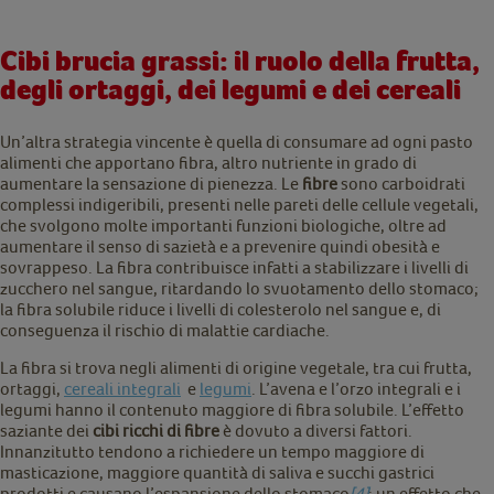
Cibi brucia grassi: il ruolo della frutta,
degli ortaggi, dei legumi e dei cereali
Un’altra strategia vincente è quella di consumare ad ogni pasto
alimenti che apportano fibra, altro nutriente in grado di
aumentare la sensazione di pienezza. Le
fibre
sono carboidrati
complessi indigeribili, presenti nelle pareti delle cellule vegetali,
che svolgono molte importanti funzioni biologiche, oltre ad
aumentare il senso di sazietà e a prevenire quindi obesità e
sovrappeso. La fibra contribuisce infatti a stabilizzare i livelli di
zucchero nel sangue, ritardando lo svuotamento dello stomaco;
la fibra solubile riduce i livelli di colesterolo nel sangue e, di
conseguenza il rischio di malattie cardiache.
La fibra si trova negli alimenti di origine vegetale, tra cui frutta,
ortaggi,
cereali integrali
e
legumi
. L’avena e l’orzo integrali e i
legumi hanno il contenuto maggiore di fibra solubile. L’effetto
saziante dei
cibi ricchi di fibre
è dovuto a diversi fattori.
Innanzitutto tendono a richiedere un tempo maggiore di
masticazione, maggiore quantità di saliva e succhi gastrici
prodotti e causano l’espansione dello stomaco
[4]
: un effetto che