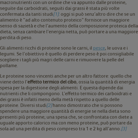
macronutrienti con un ordine che va appunto dalle proteine,
seguite dai carboidrati, seguiti dai grassi è stata più volte
confermata da tanti studi
[1]
: oggi si può senz’altro dire che se un
alimento è “ad alto contenuto proteico” fornisce un maggiore
senso di sazietà e che l’aumento della composizione proteica della
dieta, senza cambiare l’energia netta, può portare a una maggiore
perdita di peso.
Gli alimenti ricchi di proteine sono le carni, il
pesce
, le uova e i
legumi. Se l’obiettivo è quello di perdere peso è poi consigliabile
scegliere i tagli più magri delle carni e rimuovere la pelle del
pollame.
Le proteine sono vincenti anche per un altro fattore: quello che
viene detto l’
effetto termico del cibo
, ossia la quantità di energia
spesa per la digestione degli alimenti. E questa dipende dai
nutrienti che li compongono. L’effetto termico dei carboidrati e
dei grassi è infatti meno della metà rispetto a quello delle
proteine. Diversi studi
[2]
hanno dimostrato che si possono
spendere una maggiore quantità di energie se nella dieta sono
presenti più proteine; una spesa che, se confrontata con diete a
uguale apporto calorico ma con meno proteine, può portare da
sola ad una perdita di peso compreso tra 1 e 2 kg all’anno.
[3]