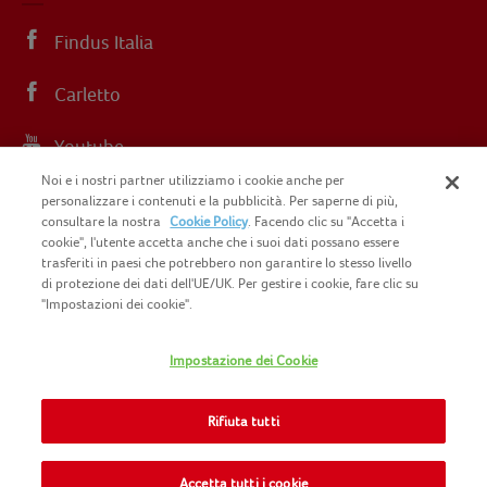
Findus Italia
Carletto
Youtube
Noi e i nostri partner utilizziamo i cookie anche per
Instagram
personalizzare i contenuti e la pubblicità. Per saperne di più,
consultare la nostra
Cookie Policy
. Facendo clic su "Accetta i
cookie", l'utente accetta anche che i suoi dati possano essere
trasferiti in paesi che potrebbero non garantire lo stesso livello
di protezione dei dati dell'UE/UK. Per gestire i cookie, fare clic su
"Impostazioni dei cookie".
COPYRIGHT FINDUS 2025 C.F. E P.I. N.
IT07015700961
Impostazione dei Cookie
CONTATTACI
INFORMATIVA PRIVACY
SITEMAP
Rifiuta tutti
COOKIE POLICY
INFO LEGALI
NOMAD FOODS
Accetta tutti i cookie