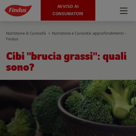
AVVISO AI
Togg
CONSUMATORI
navig
Nutrizione & Curiosità
Nutrizione e Curiosità: approfondimenti -
>
Findus
Cibi "brucia grassi": quali
sono?