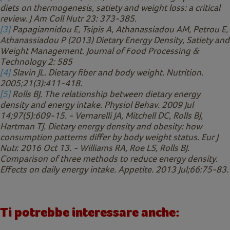
diets on thermogenesis, satiety and weight loss: a critical
review. J Am Coll Nutr 23: 373-385.
[3]
Papagiannidou E, Tsipis A, Athanassiadou AM, Petrou E,
Athanassiadou P (2013) Dietary Energy Density, Satiety and
Weight Management. Journal of Food Processing &
Technology 2: 585
[4]
Slavin JL. Dietary fiber and body weight. Nutrition.
2005;21(3):411-418.
[5]
Rolls BJ. The relationship between dietary energy
density and energy intake. Physiol Behav. 2009 Jul
14;97(5):609-15. - Vernarelli JA, Mitchell DC, Rolls BJ,
Hartman TJ. Dietary energy density and obesity: how
consumption patterns differ by body weight status. Eur J
Nutr. 2016 Oct 13. - Williams RA, Roe LS, Rolls BJ.
Comparison of three methods to reduce energy density.
Effects on daily energy intake. Appetite. 2013 Jul;66:75-83.
Ti potrebbe interessare anche: