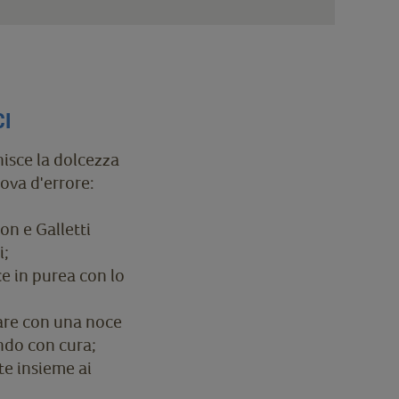
CI
isce la dolcezza
ova d'errore:
on e Galletti
i;
uce in purea con lo
sare con una noce
ando con cura;
te insieme ai