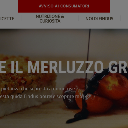
AVVISO AI CONSUMATORI
NUTRIZIONE &
RICETTE
NOI DI FINDUS
CURIOSITÀ
E IL MERLUZZO G
 pietanza che si presta a numerose
questa guida Findus potrete scoprire molte