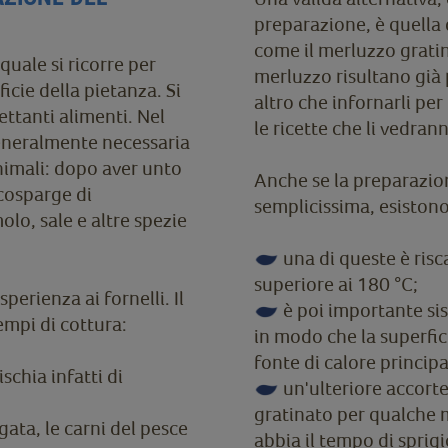
preparazione, è quella 
come il merluzzo gratina
quale si ricorre per
merluzzo risultano già
icie della pietanza. Si
altro che infornarli per
ettanti alimenti. Nel
le ricette che li vedran
 generalmente necessaria
animali: dopo aver unto
Anche se la preparazion
 cosparge di
semplicissima, esistono
lo, sale e altre spezie
una di queste è risc
superiore ai 180 °C;
perienza ai fornelli. Il
è poi importante sist
empi di cottura:
in modo che la superfici
fonte di calore principa
schia infatti di
un'ulteriore accortez
gratinato per qualche m
gata, le carni del pesce
abbia il tempo di sprigi