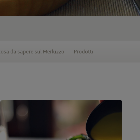
cosa da sapere sul Merluzzo
Prodotti