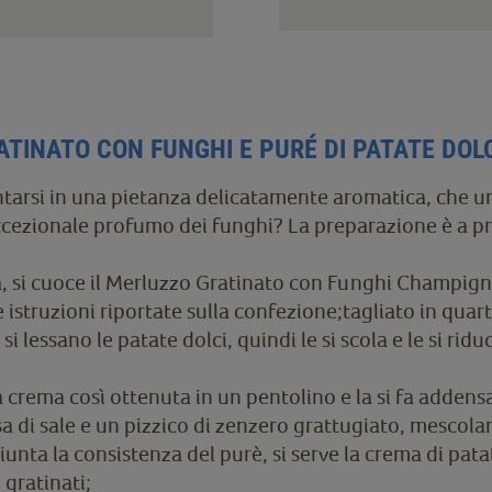
TINATO CON FUNGHI E PURÉ DI PATATE DOL
arsi in una pietanza delicatamente aromatica, che un
eccezionale profumo dei funghi? La preparazione è a pr
, si cuoce il Merluzzo Gratinato con Funghi Champign
istruzioni riportate sulla confezione;tagliato in quart
si lessano le patate dolci, quindi le si scola e le si rid
 la crema così ottenuta in un pentolino e la si fa adden
sa di sale e un pizzico di zenzero grattugiato, mescol
iunta la consistenza del purè, si serve la crema di pata
 gratinati;