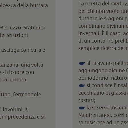
La ricetta del merluzz
lcezza della burrata
per chi non vuole ri
durante le stagioni pi
combinano divinamen
l Merluzzo Gratinato
invernali. È il caso,
e istruzioni
di un contorno prel
semplice ricetta del
i asciuga con cura e
si ricavano palline
elanzana; una volta
aggiungono alcune fo
 si ricopre con
pomodorino maturo ta
o di burrata,
si condisce l'insa
cucchiaino di glassa 
oltino, fermandole
tostati;
la si serve insieme
involtini, si
Mediterranee, cotti c
i in precedenza e si
sa resistere ad un as