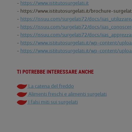
-
https://www.istitutosurgelati.it
- https://www.istitutosurgelati.it/brochure-surgelat
-
https://issuu.com/surgelati72/docs/iias_utilizzare
-
https://issuu.com/surgelati72/docs/iias_conosce
-
https://issuu.com/surgelati72/docs/iias_apprezza
-
https://www.istitutosurgelati.it/wp-content/upl
-
https://www.istitutosurgelati.it/wp-content/upl
TI POTREBBE INTERESSARE ANCHE
La catena del freddo
Alimenti freschi e alimenti surgelati
I falsi miti sui surgelati