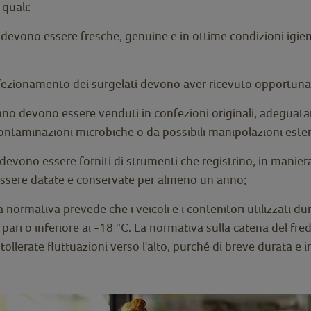
 quali:
devono essere fresche, genuine e in ottime condizioni igien
onfezionamento dei surgelati devono aver ricevuto opportuna
no devono essere venduti in confezioni originali, adeguatame
contaminazioni microbiche o da possibili manipolazioni este
vono essere forniti di strumenti che registrino, in maniera 
 essere datate e conservate per almeno un anno;
 normativa prevede che i veicoli e i contenitori utilizzati dur
pari o inferiore ai -18 °C. La normativa sulla catena del fre
ollerate fluttuazioni verso l'alto, purché di breve durata e in