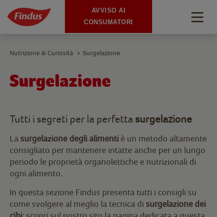
AVVISO AI
Togg
CONSUMATORI
navig
Nutrizione & Curiosità
Surgelazione
>
Surgelazione
Tutti i segreti per la perfetta
surgelazione
La
surgelazione degli alimenti
è un metodo altamente
consigliato per mantenere intatte anche per un lungo
periodo le proprietà organolettiche e nutrizionali di
ogni alimento.
In questa sezione Findus presenta tutti i consigli su
come svolgere al meglio la tecnica di
surgelazione dei
cibi
: scopri sul nostro sito la pagina dedicata a questa