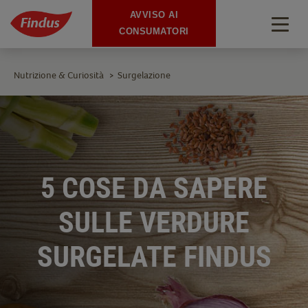
AVVISO AI
Togg
CONSUMATORI
navig
Nutrizione & Curiosità
Surgelazione
>
5 COSE DA SAPERE
SULLE VERDURE
SURGELATE FINDUS