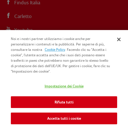
Findus Italia
Carletto
Youtube
Noi e i nostri partner utilizziamo i cookie anche per
Instagram
personalizzare i contenuti e la pubblicità. Per saperne di più,
consultare la nostra
Cookie Policy
. Facendo clic su "Accetta i
cookie", l'utente accetta anche che i suoi dati possano essere
trasferiti in paesi che potrebbero non garantire lo stesso livello
di protezione dei dati dell'UE/UK. Per gestire i cookie, fare clic su
"Impostazioni dei cookie".
COPYRIGHT FINDUS 2025 C.F. E P.I. N.
IT07015700961
Impostazione dei Cookie
CONTATTACI
INFORMATIVA PRIVACY
SITEMAP
Rifiuta tutti
COOKIE POLICY
INFO LEGALI
NOMAD FOODS
Accetta tutti i cookie