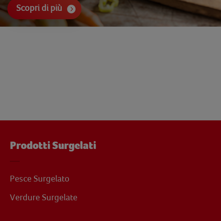
Scopri di più
Prodotti Surgelati
Pesce Surgelato
Verdure Surgelate