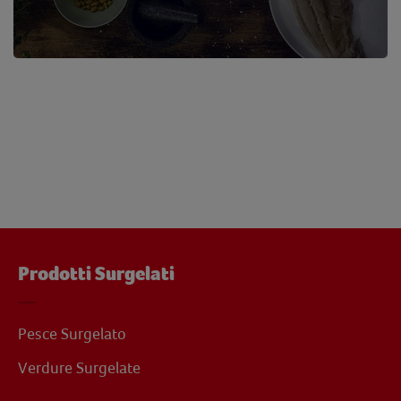
Prodotti Surgelati
Pesce Surgelato
Verdure Surgelate