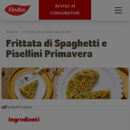
AVVISO AI
Togg
CONSUMATORI
navig
Ricette
Frittata di piselli e spaghetti
>
Frittata di Spaghetti e
Pisellini Primavera
Facile
4
Porzioni
Ingredienti