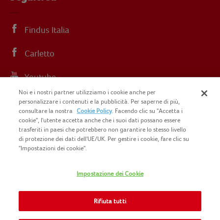
Findus Italia
Carletto
Youtube
Noi e i nostri partner utilizziamo i cookie anche per
Instagram
personalizzare i contenuti e la pubblicità. Per saperne di più,
consultare la nostra
Cookie Policy
. Facendo clic su "Accetta i
cookie", l'utente accetta anche che i suoi dati possano essere
trasferiti in paesi che potrebbero non garantire lo stesso livello
di protezione dei dati dell'UE/UK. Per gestire i cookie, fare clic su
"Impostazioni dei cookie".
COPYRIGHT FINDUS 2025 C.F. E P.I. N.
IT07015700961
Impostazione dei Cookie
CONTATTACI
INFORMATIVA PRIVACY
SITEMAP
Rifiuta tutti
COOKIE POLICY
INFO LEGALI