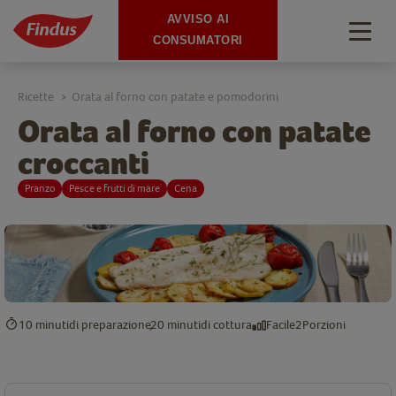
AVVISO AI
Togg
CONSUMATORI
navig
Ricette
Orata al forno con patate e pomodorini
>
Orata al forno con patate
croccanti
Pranzo
Pesce e frutti di mare
Cena
10 minuti
di preparazione
20 minuti
di cottura
Facile
2
Porzioni