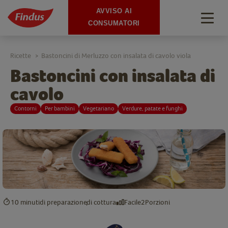
AVVISO AI
Togg
CONSUMATORI
navig
Ricette
Bastoncini di Merluzzo con insalata di cavolo viola
>
Bastoncini con insalata di
cavolo
Contorni
Per bambini
Vegetariano
Verdure, patate e funghi
10 minuti
di preparazione
di cottura
Facile
2
Porzioni