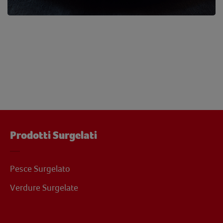
Prodotti Surgelati
Pesce Surgelato
Verdure Surgelate