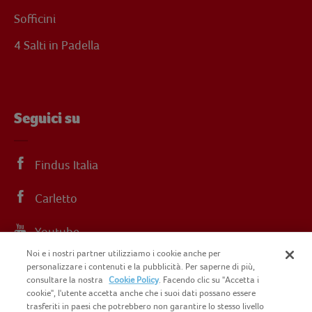
Sofficini
4 Salti in Padella
Seguici su
Findus Italia
Carletto
Youtube
Noi e i nostri partner utilizziamo i cookie anche per
Instagram
personalizzare i contenuti e la pubblicità. Per saperne di più,
consultare la nostra
Cookie Policy
. Facendo clic su "Accetta i
cookie", l'utente accetta anche che i suoi dati possano essere
trasferiti in paesi che potrebbero non garantire lo stesso livello