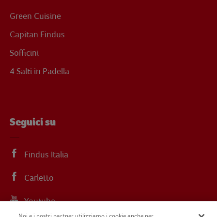
Green Cuisine
Capitan Findus
Sofficini
4 Salti in Padella
Seguici su
Findus Italia
Carletto
Youtube
Noi e i nostri partner utilizziamo i cookie anche per