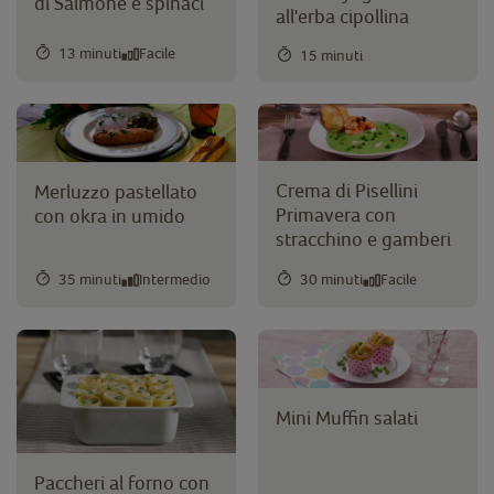
di Salmone e spinaci
all'erba cipollina
13 minuti
Facile
15 minuti
Crema di Pisellini
Merluzzo pastellato
Primavera con
con okra in umido
stracchino e gamberi
35 minuti
Intermedio
30 minuti
Facile
Mini Muffin salati
Paccheri al forno con