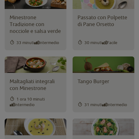
Minestrone
Passato con Polpette
Tradizione con
di Pane Orsetto
nocciole e salsa verde
33 minuti
Intermedio
30 minuti
Facile
Maltagliati integrali
Tango Burger
con Minestrone
1 ora 10 minuti
Intermedio
31 minuti
Intermedio