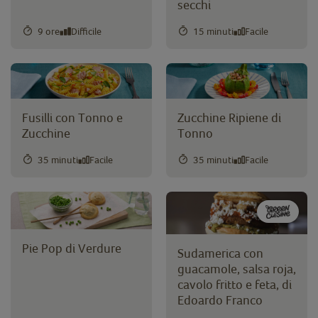
secchi
9 ore
Difficile
15 minuti
Facile
Fusilli con Tonno e
Zucchine Ripiene di
Zucchine
Tonno
35 minuti
Facile
35 minuti
Facile
Pie Pop di Verdure
Sudamerica con
guacamole, salsa roja,
cavolo fritto e feta, di
Edoardo Franco