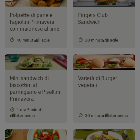
Polpette di pane e
Fingers Club
Fagiolini Primavera
Sandwich
con maionese al lime
40 minuti
Facile
30 minuti
Facile
Mini sandwich di
Varietà di Burger
biscottini al
vegetali
parmigiano e Pisellini
Primavera
1 ora 5 minuti
Intermedio
30 minuti
Intermedio