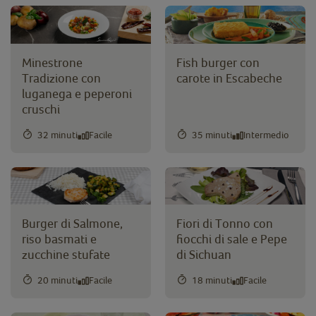
Minestrone
Fish burger con
Tradizione con
carote in Escabeche
luganega e peperoni
cruschi
32 minuti
Facile
35 minuti
Intermedio
Burger di Salmone,
Fiori di Tonno con
riso basmati e
fiocchi di sale e Pepe
zucchine stufate
di Sichuan
20 minuti
Facile
18 minuti
Facile