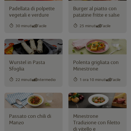
Padellata di polpette
Burger al piatto con
vegetali e verdure
patatine fritte e salse
30 minuti
Facile
25 minuti
Facile
Wurstel in Pasta
Polenta grigliata con
Sfoglia
Minestrone
22 minuti
Intermedio
1 ora 10 minuti
Facile
Passato con chili di
Minestrone
Manzo
Tradizione con filetto
di vitello e