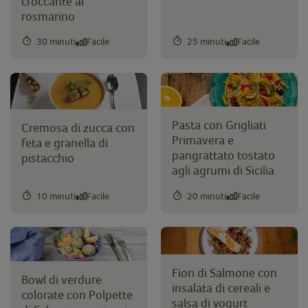
croccante al
rosmarino
30 minuti
Facile
25 minuti
Facile
Pasta con Grigliati
Cremosa di zucca con
Primavera e
feta e granella di
pangrattato tostato
pistacchio
agli agrumi di Sicilia
10 minuti
Facile
20 minuti
Facile
Fiori di Salmone con
Bowl di verdure
insalata di cereali e
colorate con Polpette
salsa di yogurt