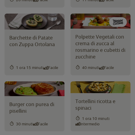
Polpette Vegetali con
Barchette di Patate
crema di zucca al
con Zuppa Ortolana
rosmarino e cubetti di
zucchine
1 ora 15 minuti
Facile
40 minuti
Facile
Tortellini ricotta e
Burger con purea di
spinaci
pisellini
1 ora 10 minuti
30 minuti
Facile
Intermedio