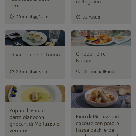
melograno
nere
20 minuti
Facile
33 minuti
Cinque Terre
Uova ripiene di Tonno
Nuggets
20 minuti
Facile
25 minuti
Facile
Zuppa di vino e
Fiori di Merluzzo in
parmigianocon
cocotte con patate
gnocchi di Merluzzo e
hasselback, erbe
verdure