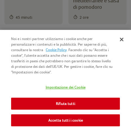
mediterranee e salsa
di pomodoro
45 minuti
2 ore
Noi e i nostri partner utilizziamo i cookie anche per
personalizzare i contenuti e la pubblicità. Per saperne di più,
consultare la nostra
Cookie Policy
. Facendo clic su "Accetta i
Fish&Crock on toast
Merluzzo con
cookie", l'utente accetta anche che i suoi dati possano essere
finocchio e rabarbaro
trasferiti in paesi che potrebbero non garantire lo stesso livello
di protezione dei dati dell'UE/UK. Per gestire i cookie, fare clic su
25 minuti
Facile
18 minuti
"Impostazioni dei cookie".
Impostazione dei Cookie
Rifiuta tutti
Frullato di Piselli e
Cremosa di piselli con
Fragole
pancetta rosolata
Accetta tutti i cookie
10 minuti
Facile
10 minuti
Facile