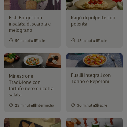
Fish Burger con
Ragù di polpette con
insalata di scarola e
polenta
melograno
50 minuti
Facile
45 minuti
Facile
Fusilli Integrali con
Minestrone
Tonno e Peperoni
Tradizione con
tartufo nero e ricotta
salata
23 minuti
Intermedio
30 minuti
Facile