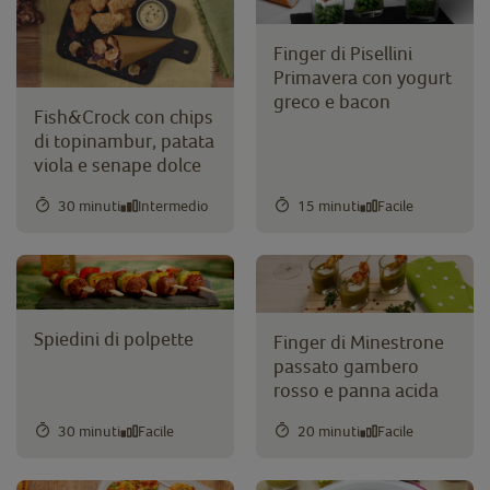
Finger di Pisellini
Primavera con yogurt
greco e bacon
Fish&Crock con chips
di topinambur, patata
viola e senape dolce
30 minuti
Intermedio
15 minuti
Facile
Spiedini di polpette
Finger di Minestrone
passato gambero
rosso e panna acida
30 minuti
Facile
20 minuti
Facile