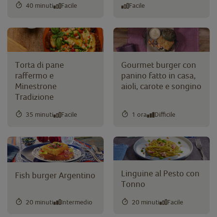
40 minuti
Facile
Facile
Torta di pane
Gourmet burger con
raffermo e
panino fatto in casa,
Minestrone
aioli, carote e songino
Tradizione
35 minuti
Facile
1 ora
Difficile
Linguine al Pesto con
Fish burger Argentino
Tonno
20 minuti
Intermedio
20 minuti
Facile