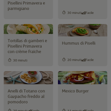
Pisellini Primavera e
parmigiano
30 minuti
Facile
Tortillas di gamberi e
Hummus di Piselli
Pisellini Primavera
con crème fraîche
20 minuti
Facile
30 minuti
Mostra 679 risultati
Anelli di Totano con
Mexico Burger
Gazpacho freddo al
pomodoro
20 minuti
Facile
11 minuti
Facile