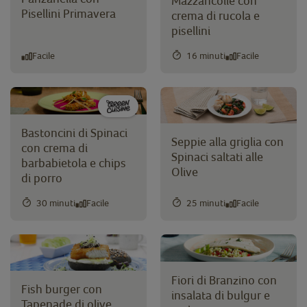
Mazzancolle con
Pisellini Primavera
crema di rucola e
pisellini
Facile
16 minuti
Facile
Bastoncini di Spinaci
Seppie alla griglia con
con crema di
Spinaci saltati alle
barbabietola e chips
Olive
di porro
30 minuti
Facile
25 minuti
Facile
Fiori di Branzino con
Fish burger con
insalata di bulgur e
Tapenade di olive