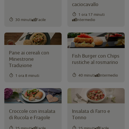
caciocavallo
1 ora 17 minuti
30 minuti
Facile
Intermedio
Pane ai cereali con
Fish Burger con Chips
Minestrone
rustiche al rosmarino
Tradizione
40 minuti
Intermedio
1 ora 8 minuti
Croccole con insalata
Insalata di Farro e
di Rucola e Fragole
Tonno
25 minuti
Facile
25 minuti
Facile