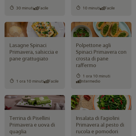
30 minuti
Facile
10 minuti
Facile
Lasagne Spinaci
Polpettone agli
Primavera, salsiccia e
Spinaci Primavera con
pane grattugiato
crosta di pane
raffermo
1 ora 10 minuti
1 ora 10 minuti
Facile
Intermedio
Terrina di Pisellini
Insalata di Fagiolini
Primavera e uova di
Primavera al pesto di
quaglia
rucola e pomodori