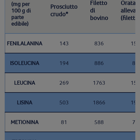
Filetto
Orata d
(mg per
Prosciutto
di
alleva
100 g di
crudo*
parte
bovino
(filetto
edibile)
FENILALANINA
143
836
154
ISOLEUCINA
194
886
87
LEUCINA
269
1763
152
LISINA
503
1866
198
METIONINA
81
588
78