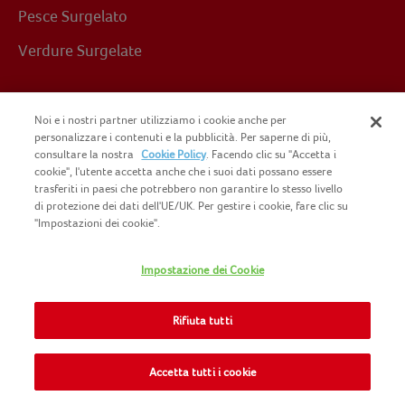
Pesce Surgelato
Verdure Surgelate
Noi e i nostri partner utilizziamo i cookie anche per
personalizzare i contenuti e la pubblicità. Per saperne di più,
RICETTE DI FINDUS
consultare la nostra
Cookie Policy
. Facendo clic su "Accetta i
cookie", l'utente accetta anche che i suoi dati possano essere
trasferiti in paesi che potrebbero non garantire lo stesso livello
Ricette con pesce
di protezione dei dati dell'UE/UK. Per gestire i cookie, fare clic su
"Impostazioni dei cookie".
Ricette con verdure
Impostazione dei Cookie
Rifiuta tutti
I NOSTRI MARCHI
Accetta tutti i cookie
Green Cuisine