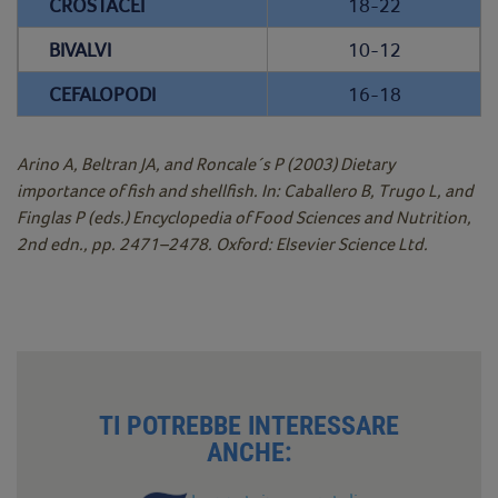
CROSTACEI
18-22
BIVALVI
10-12
CEFALOPODI
16-18
Arino A, Beltran JA, and Roncale´s P (2003) Dietary
importance of fish and shellfish. In: Caballero B, Trugo L, and
Finglas P (eds.) Encyclopedia of Food Sciences and Nutrition,
2nd edn., pp. 2471–2478. Oxford: Elsevier Science Ltd.
TI POTREBBE INTERESSARE
ANCHE: