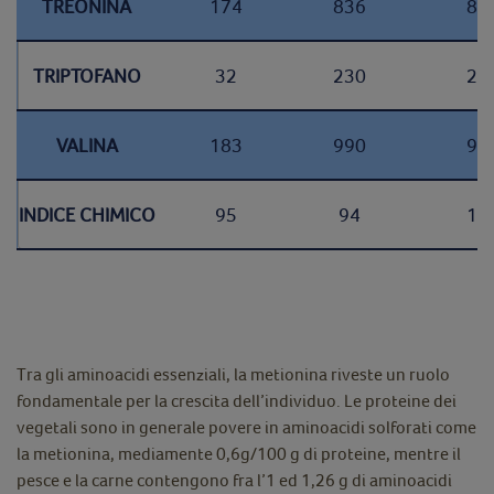
TREONINA
174
836
87
TRIPTOFANO
32
230
25
VALINA
183
990
96
INDICE CHIMICO
95
94
10
Tra gli aminoacidi essenziali, la metionina riveste un ruolo
fondamentale per la crescita dell’individuo. Le proteine dei
vegetali sono in generale povere in aminoacidi solforati come
la metionina, mediamente 0,6g/100 g di proteine, mentre il
pesce e la carne contengono fra l’1 ed 1,26 g di aminoacidi