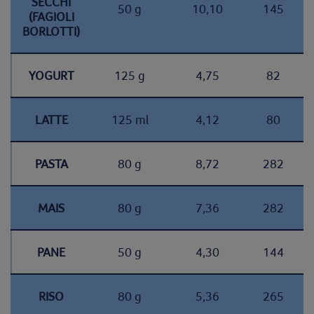
SECCHI
50 g
10,10
145
(FAGIOLI
BORLOTTI)
YOGURT
125 g
4,75
82
LATTE
125 ml
4,12
80
PASTA
80 g
8,72
282
MAIS
80 g
7,36
282
PANE
50 g
4,30
144
RISO
80 g
5,36
265