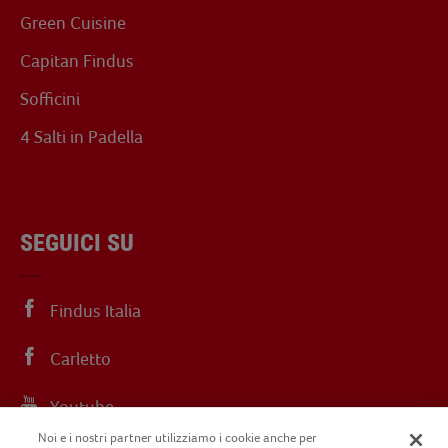
Green Cuisine
Capitan Findus
Sofficini
4 Salti in Padella
SEGUICI SU
Findus Italia
Carletto
Youtube
Noi e i nostri partner utilizziamo i cookie anche per