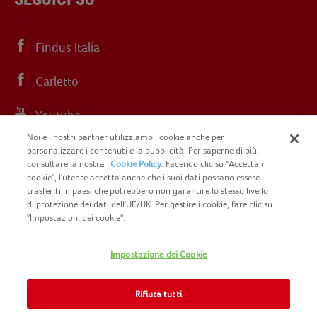
Findus Italia
Carletto
Youtube
Noi e i nostri partner utilizziamo i cookie anche per
Instagram
personalizzare i contenuti e la pubblicità. Per saperne di più,
consultare la nostra
Cookie Policy
. Facendo clic su "Accetta i
cookie", l'utente accetta anche che i suoi dati possano essere
trasferiti in paesi che potrebbero non garantire lo stesso livello
di protezione dei dati dell'UE/UK. Per gestire i cookie, fare clic su
"Impostazioni dei cookie".
COPYRIGHT FINDUS 2025 C.F. E P.I. N.
IT07015700961
Impostazione dei Cookie
CONTATTACI
INFORMATIVA PRIVACY
SITEMAP
Rifiuta tutti
COOKIE POLICY