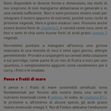
Sono disponibili in diverse forme e dimensioni, ma molti di
noi scoprono di non mangiarne abbastanza in generale o in
una varietà sufficiente. Noci e semi possono essere usati per
integrare il nostro apporto di nutrienti, poiché sono ricchi di
proteine vegetali, fibre e grassi insaturi sani. Possono anche
essere buone fonti di
vitamina E
, e varietà come noci, semi di
lino e semi di chia sono buone fonti di acidi grassi
omega 3
vegetali.
Dovremmo puntare a mangiare all'incirca una grossa
manciata di una miscela di noci e semi ogni giorno, allergie
permettendo. Provate a cospargerli sui cereali della colazione
e sul porridge, come parte di un mix di frutta e noci per uno
spuntino, o semplicemente aggiunti come condimento per il
curry, i fritti o le insalate.
Pesce e frutti di mare
Il pesce e i frutti di mare sostenibili certificati sono
fondamentali per fornire alla nostra dieta una serie di
nutrienti essenziali come il
selenio
, lo iodio, la
vitamina B12
,
le proteine e, all'interno di alcune specie, gli acidi grassi
marini essenziali omega 3. Noi di Findus abbiamo l'ambizione