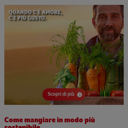
QUANDO C'È AMORE,
C'È PIÙ GUSTO.
Scopri di più
Come mangiare in modo più
sostenibile