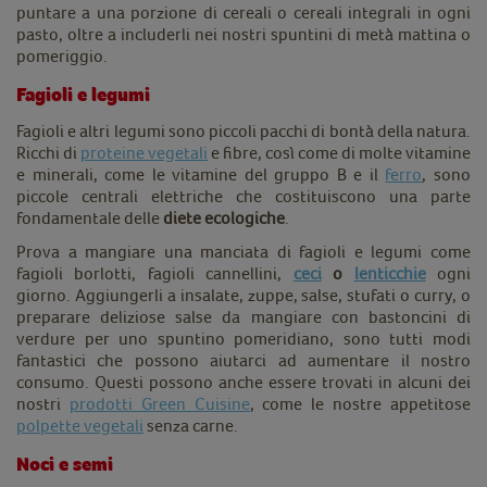
puntare a una porzione di cereali o cereali integrali in ogni
pasto, oltre a includerli nei nostri spuntini di metà mattina o
pomeriggio.
Fagioli e legumi
Fagioli e altri legumi sono piccoli pacchi di bontà della natura.
Ricchi di
proteine vegetali
e fibre, così come di molte vitamine
e minerali, come le vitamine del gruppo B e il
ferro
, sono
piccole centrali elettriche che costituiscono una parte
fondamentale delle
diete ecologiche
.
Prova a mangiare una manciata di fagioli e legumi come
fagioli borlotti, fagioli cannellini,
ceci
o
lenticchie
ogni
giorno. Aggiungerli a insalate, zuppe, salse, stufati o curry, o
preparare deliziose salse da mangiare con bastoncini di
verdure per uno spuntino pomeridiano, sono tutti modi
fantastici che possono aiutarci ad aumentare il nostro
consumo. Questi possono anche essere trovati in alcuni dei
nostri
prodotti Green Cuisine
, come le nostre appetitose
polpette vegetali
senza carne.
Noci e semi